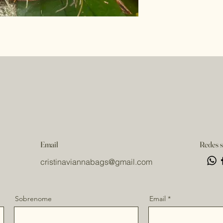
Email
Redes s
cristinaviannabags
@gmail.com
Sobrenome
Email