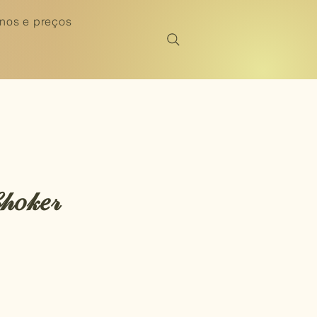
nos e preços
𝒽𝑜𝓀𝑒𝓇