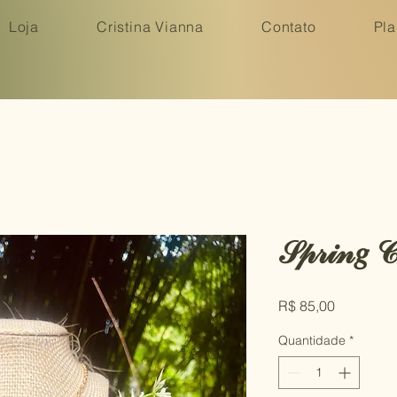
Loja
Cristina Vianna
Contato
Pla
𝒮𝓅𝓇𝒾𝓃𝑔 𝒞
Preço
R$ 85,00
Quantidade
*