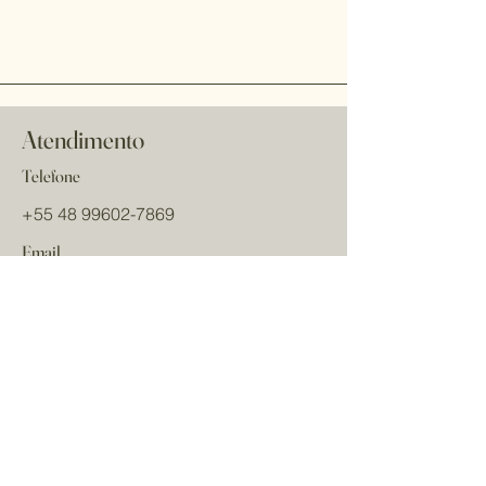
Atendimento
Telefone
+55 48 99602-7869
Email
cristinaviannabags
@gmail.com
Redes sociais
Nome