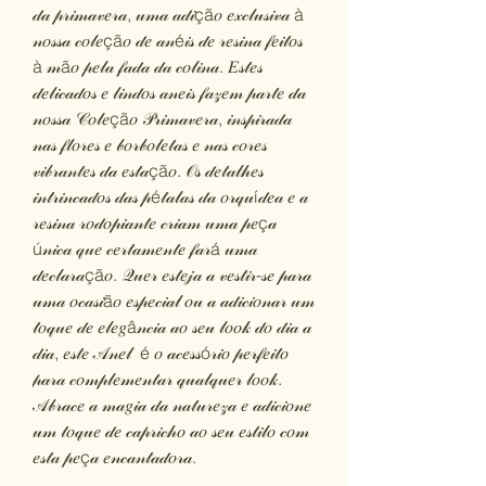
𝒹𝒶 𝓅𝓇𝒾𝓂𝒶𝓋𝑒𝓇𝒶, 𝓊𝓂𝒶 𝒶𝒹𝒾çã𝑜 𝑒𝓍𝒸𝓁𝓊𝓈𝒾𝓋𝒶 à
𝓃𝑜𝓈𝓈𝒶 𝒸𝑜𝓁𝑒çã𝑜 𝒹𝑒 𝒶𝓃é𝒾𝓈 𝒹𝑒 𝓇𝑒𝓈𝒾𝓃𝒶 𝒻𝑒𝒾𝓉𝑜𝓈
à 𝓂ã𝑜 𝓅𝑒𝓁𝒶 𝒻𝒶𝒹𝒶 𝒹𝒶 𝒸𝑜𝓁𝒾𝓃𝒶. 𝐸𝓈𝓉𝑒𝓈
𝒹𝑒𝓁𝒾𝒸𝒶𝒹𝑜𝓈 𝑒 𝓁𝒾𝓃𝒹𝑜𝓈 𝒶𝓃𝑒𝒾𝓈 𝒻𝒶𝓏𝑒𝓂 𝓅𝒶𝓇𝓉𝑒 𝒹𝒶
𝓃𝑜𝓈𝓈𝒶 𝒞𝑜𝓁𝑒çã𝑜 𝒫𝓇𝒾𝓂𝒶𝓋𝑒𝓇𝒶, 𝒾𝓃𝓈𝓅𝒾𝓇𝒶𝒹𝒶
𝓃𝒶𝓈 𝒻𝓁𝑜𝓇𝑒𝓈 𝑒 𝒷𝑜𝓇𝒷𝑜𝓁𝑒𝓉𝒶𝓈 𝑒 𝓃𝒶𝓈 𝒸𝑜𝓇𝑒𝓈
𝓋𝒾𝒷𝓇𝒶𝓃𝓉𝑒𝓈 𝒹𝒶 𝑒𝓈𝓉𝒶çã𝑜. 𝒪𝓈 𝒹𝑒𝓉𝒶𝓁𝒽𝑒𝓈
𝒾𝓃𝓉𝓇𝒾𝓃𝒸𝒶𝒹𝑜𝓈 𝒹𝒶𝓈 𝓅é𝓉𝒶𝓁𝒶𝓈 𝒹𝒶 𝑜𝓇𝓆𝓊í𝒹𝑒𝒶 𝑒 𝒶
𝓇𝑒𝓈𝒾𝓃𝒶 𝓇𝑜𝒹𝑜𝓅𝒾𝒶𝓃𝓉𝑒 𝒸𝓇𝒾𝒶𝓂 𝓊𝓂𝒶 𝓅𝑒ç𝒶
ú𝓃𝒾𝒸𝒶 𝓆𝓊𝑒 𝒸𝑒𝓇𝓉𝒶𝓂𝑒𝓃𝓉𝑒 𝒻𝒶𝓇á 𝓊𝓂𝒶
𝒹𝑒𝒸𝓁𝒶𝓇𝒶çã𝑜. 𝒬𝓊𝑒𝓇 𝑒𝓈𝓉𝑒𝒿𝒶 𝒶 𝓋𝑒𝓈𝓉𝒾𝓇-𝓈𝑒 𝓅𝒶𝓇𝒶
𝓊𝓂𝒶 𝑜𝒸𝒶𝓈𝒾ã𝑜 𝑒𝓈𝓅𝑒𝒸𝒾𝒶𝓁 𝑜𝓊 𝒶 𝒶𝒹𝒾𝒸𝒾𝑜𝓃𝒶𝓇 𝓊𝓂
𝓉𝑜𝓆𝓊𝑒 𝒹𝑒 𝑒𝓁𝑒𝑔â𝓃𝒸𝒾𝒶 𝒶𝑜 𝓈𝑒𝓊 𝓁𝑜𝑜𝓀 𝒹𝑜 𝒹𝒾𝒶 𝒶
𝒹𝒾𝒶, 𝑒𝓈𝓉𝑒 𝒜𝓃𝑒𝓁 é 𝑜 𝒶𝒸𝑒𝓈𝓈ó𝓇𝒾𝑜 𝓅𝑒𝓇𝒻𝑒𝒾𝓉𝑜
𝓅𝒶𝓇𝒶 𝒸𝑜𝓂𝓅𝓁𝑒𝓂𝑒𝓃𝓉𝒶𝓇 𝓆𝓊𝒶𝓁𝓆𝓊𝑒𝓇 𝓁𝑜𝑜𝓀.
𝒜𝒷𝓇𝒶𝒸𝑒 𝒶 𝓂𝒶𝑔𝒾𝒶 𝒹𝒶 𝓃𝒶𝓉𝓊𝓇𝑒𝓏𝒶 𝑒 𝒶𝒹𝒾𝒸𝒾𝑜𝓃𝑒
𝓊𝓂 𝓉𝑜𝓆𝓊𝑒 𝒹𝑒 𝒸𝒶𝓅𝓇𝒾𝒸𝒽𝑜 𝒶𝑜 𝓈𝑒𝓊 𝑒𝓈𝓉𝒾𝓁𝑜 𝒸𝑜𝓂
𝑒𝓈𝓉𝒶 𝓅𝑒ç𝒶 𝑒𝓃𝒸𝒶𝓃𝓉𝒶𝒹𝑜𝓇𝒶.