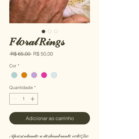
𝐹𝓁𝑜𝓇𝒶𝓁 𝑅𝒾𝓃𝑔𝓈
Preço normal
Preço promocional
 R$ 65,00 
R$ 50,00
Cor
*
Quantidade
*
Adicionar ao carrinho
𝒜𝓅𝓇𝑒𝓈𝑒𝓃𝓉𝒶𝓃𝒹𝑜 𝒶 𝒹𝑒𝓈𝓁𝓊𝓂𝒷𝓇𝒶𝓃𝓉𝑒 𝒸𝑜𝓁𝑒çã𝑜