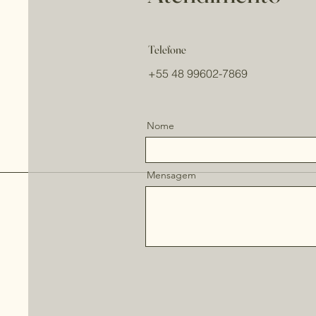
Telefone
+55 48 99602-7869
Nome
Mensagem