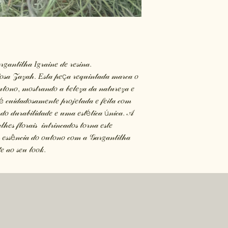
𝒶𝓃𝓉𝒾𝓁𝒽𝒶 𝐼𝑔𝓇𝒶𝒾𝓃𝑒 𝒹𝑒 𝓇𝑒𝓈𝒾𝓃𝒶.
𝓃𝓉𝑜𝓈𝒶 𝒵𝒶𝓏𝒶𝒽. 𝐸𝓈𝓉𝒶 𝓅𝑒ç𝒶 𝓇𝑒𝓆𝓊𝒾𝓃𝓉𝒶𝒹𝒶 𝓂𝒶𝓇𝒸𝒶 𝑜
𝓉𝑜𝓃𝑜, 𝓂𝑜𝓈𝓉𝓇𝒶𝓃𝒹𝑜 𝒶 𝒷𝑒𝓁𝑒𝓏𝒶 𝒹𝒶 𝓃𝒶𝓉𝓊𝓇𝑒𝓏𝒶 𝑒
é 𝒸𝓊𝒾𝒹𝒶𝒹𝑜𝓈𝒶𝓂𝑒𝓃𝓉𝑒 𝓅𝓇𝑜𝒿𝑒𝓉𝒶𝒹𝒶 𝑒 𝒻𝑒𝒾𝓉𝒶 𝒸𝑜𝓂
𝓃𝒹𝑜 𝒹𝓊𝓇𝒶𝒷𝒾𝓁𝒾𝒹𝒶𝒹𝑒 𝑒 𝓊𝓂𝒶 𝑒𝓈𝓉é𝓉𝒾𝒸𝒶 ú𝓃𝒾𝒸𝒶. 𝒜
𝑒𝓈 𝒻𝓁𝑜𝓇𝒶𝒾𝓈 𝒾𝓃𝓉𝓇𝒾𝓃𝒸𝒶𝒹𝑜𝓈 𝓉𝑜𝓇𝓃𝒶 𝑒𝓈𝓉𝑒
𝒶 𝑒𝓈𝓈ê𝓃𝒸𝒾𝒶 𝒹𝑜 𝑜𝓊𝓉𝑜𝓃𝑜 𝒸𝑜𝓂 𝒶 𝒢𝒶𝓇𝑔𝒶𝓃𝓉𝒾𝓁𝒽𝒶
𝑒 𝒶𝑜 𝓈𝑒𝓊 𝓁𝑜𝑜𝓀.