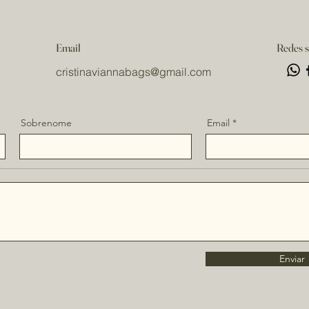
Email
Redes s
cristinaviannabags
@gmail.com
Sobrenome
Email
Enviar