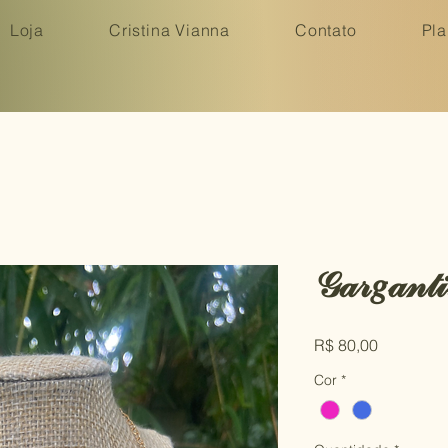
Loja
Cristina Vianna
Contato
Pla
𝒢𝒶𝓇𝑔𝒶𝓃𝓉𝒾
Preço
R$ 80,00
Cor
*