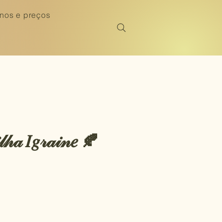
nos e preços
𝓁𝒽𝒶 𝐼𝑔𝓇𝒶𝒾𝓃𝑒 🍂