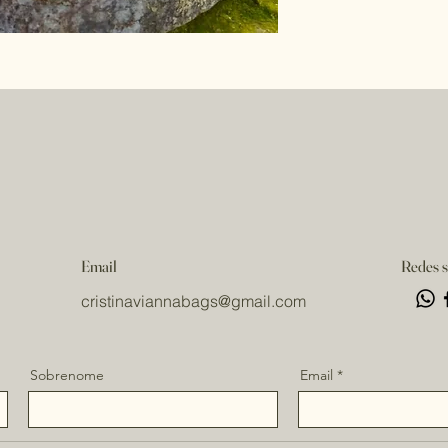
Email
Redes s
cristinaviannabags
@gmail.com
Sobrenome
Email