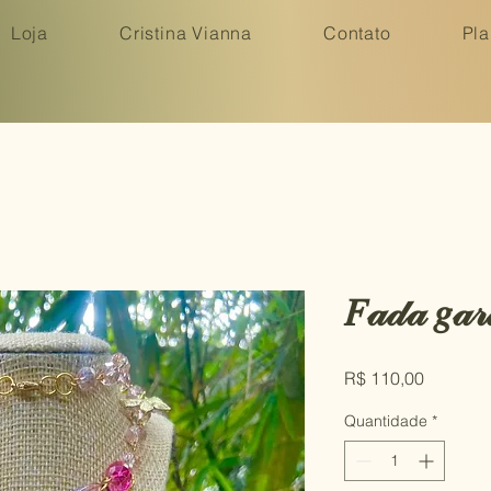
Loja
Cristina Vianna
Contato
Pla
𝐹𝒶𝒹𝒶 𝑔𝒶𝓇
Preço
R$ 110,00
Quantidade
*