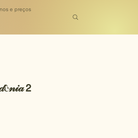
nos e preços
𝒹ê𝓃𝒾𝒶 𝟤