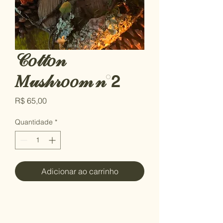
𝒞𝑜𝓉𝓉𝑜𝓃
𝑀𝓊𝓈𝒽𝓇𝑜𝑜𝓂 𝓃°𝟤
Preço
R$ 65,00
Quantidade
*
Adicionar ao carrinho