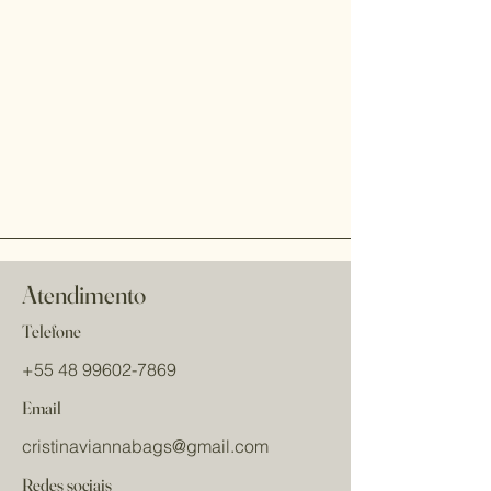
Atendimento
Telefone
+55 48 99602-7869
Email
cristinaviannabags
@gmail.com
Redes sociais