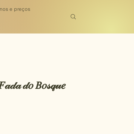
nos e preços
𝐹𝒶𝒹𝒶 𝒹𝑜 𝐵𝑜𝓈𝓆𝓊𝑒