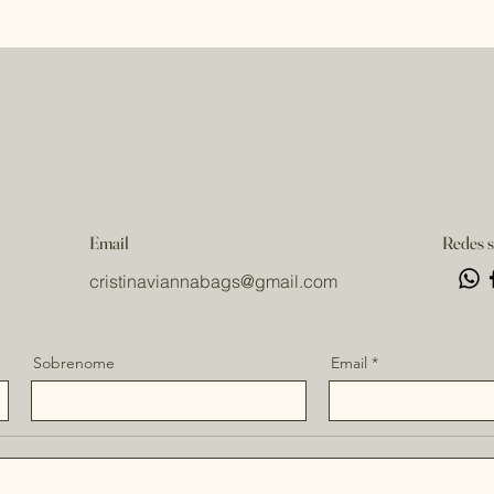
Email
Redes s
cristinaviannabags
@gmail.com
Sobrenome
Email