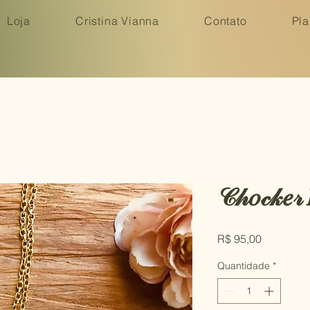
Loja
Cristina Vianna
Contato
Pla
𝒞𝒽𝑜𝒸𝓀𝑒𝓇 
Preço
R$ 95,00
Quantidade
*