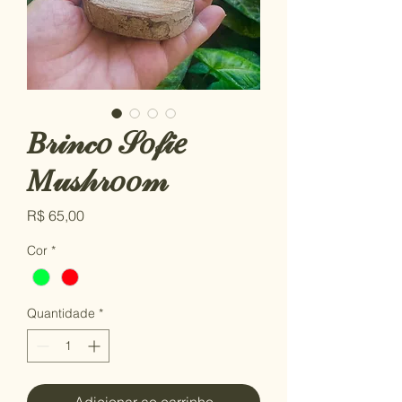
𝐵𝓇𝒾𝓃𝒸𝑜 𝒮𝑜𝒻𝒾𝑒
𝑀𝓊𝓈𝒽𝓇𝑜𝑜𝓂
Preço
R$ 65,00
Cor
*
Quantidade
*