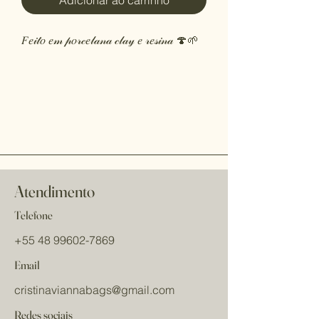
Adicionar ao carrinho
𝐹𝑒𝒾𝓉𝑜 𝑒𝓂 𝓅𝑜𝓇𝒸𝑒𝓁𝒶𝓃𝒶 𝒸𝓁𝒶𝓎 𝑒 𝓇𝑒𝓈𝒾𝓃𝒶 🍄🌱
Atendimento
Telefone
+55 48 99602-7869
Email
cristinaviannabags
@gmail.com
Redes sociais