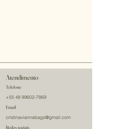
Atendimento
Telefone
+55 48 99602-7869
Email
cristinaviannabags
@gmail.com
Redes sociais