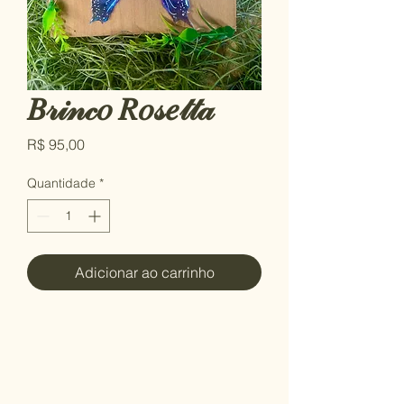
𝐵𝓇𝒾𝓃𝒸𝑜 𝑅𝑜𝓈𝑒𝓉𝓉𝒶
Preço
R$ 95,00
Quantidade
*
Adicionar ao carrinho