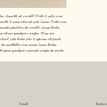
𝑜𝓁𝓈𝒶 𝒜𝓃𝓃𝑒𝓉𝓉𝑒 𝒹𝑒 𝒸𝓇𝑜𝒸𝒽ê! 𝐹𝑒𝒾𝓉𝑜 à 𝓂ã𝑜 𝒸𝑜𝓂
𝓃𝓃𝑒𝓉𝓉𝑒 é 𝓊𝓂𝒶 𝑜𝒷𝓇𝒶 𝒹𝑒 𝒶𝓇𝓉𝑒 ú𝓃𝒾𝒸𝒶. 𝐹𝑒𝒾𝓉𝒶 𝒸𝑜𝓂
𝓇𝒾𝓃𝒸𝒶𝒹𝑜𝓈 𝓅𝒶𝒹𝓇õ𝑒𝓈 𝒹𝑒 𝒸𝓇𝑜𝒸𝒽ê, 𝓃𝑜𝓈𝓈𝒶 𝐵𝑜𝓁𝓈𝒶
𝓇𝒶 𝑒𝓁𝑒𝓋𝒶𝓇 𝓆𝓊𝒶𝓁𝓆𝓊𝑒𝓇 𝓇𝑜𝓊𝓅𝒶. 𝒞𝑜𝓂 𝓈𝑒𝓊
𝓇á𝓋𝑒𝓁, 𝑒𝓈𝓉𝒶 𝒷𝑜𝓁𝓈𝒶 𝓃ã𝑜 é 𝒶𝓅𝑒𝓃𝒶𝓈 𝑒𝓁𝑒𝑔𝒶𝓃𝓉𝑒,
 𝒹𝒶 𝓂𝓊𝓁𝓉𝒾𝒹ã𝑜 𝒸𝑜𝓂 𝓃𝑜𝓈𝓈𝒶 ú𝓃𝒾𝒸𝒶 𝐵𝑜𝓁𝓈𝒶
𝓉𝑜 𝓅𝒶𝓇𝒶 𝓆𝓊𝒶𝓁𝓆𝓊𝑒𝓇 𝑔𝓊𝒶𝓇𝒹𝒶-𝓇𝑜𝓊𝓅𝒶 𝒹𝒶 𝓂𝑜𝒹𝒶.
Email
Redes s