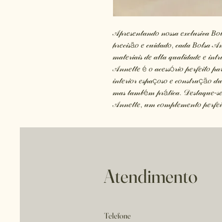
𝒜𝓅𝓇𝑒𝓈𝑒𝓃𝓉𝒶𝓃𝒹𝑜 𝓃𝑜𝓈𝓈𝒶 𝑒𝓍𝒸𝓁𝓊𝓈𝒾𝓋𝒶 
𝓅𝓇𝑒𝒸𝒾𝓈ã𝑜 𝑒 𝒸𝓊𝒾𝒹𝒶𝒹𝑜, 𝒸𝒶𝒹𝒶 𝐵𝑜𝓁𝓈𝒶 𝒜
𝓂𝒶𝓉𝑒𝓇𝒾𝒶𝒾𝓈 𝒹𝑒 𝒶𝓁𝓉𝒶 𝓆𝓊𝒶𝓁𝒾𝒹𝒶𝒹𝑒 𝑒 𝒾𝓃𝓉
𝒜𝓃𝓃𝑒𝓉𝓉𝑒 é 𝑜 𝒶𝒸𝑒𝓈𝓈ó𝓇𝒾𝑜 𝓅𝑒𝓇𝒻𝑒𝒾𝓉𝑜 𝓅
𝒾𝓃𝓉𝑒𝓇𝒾𝑜𝓇 𝑒𝓈𝓅𝒶ç𝑜𝓈𝑜 𝑒 𝒸𝑜𝓃𝓈𝓉𝓇𝓊çã𝑜 𝒹
𝓂𝒶𝓈 𝓉𝒶𝓂𝒷é𝓂 𝓅𝓇á𝓉𝒾𝒸𝒶. 𝒟𝑒𝓈𝓉𝒶𝓆𝓊𝑒-𝓈𝑒
𝒜𝓃𝓃𝑒𝓉𝓉𝑒, 𝓊𝓂 𝒸𝑜𝓂𝓅𝓁𝑒𝓂𝑒𝓃𝓉𝑜 𝓅𝑒𝓇𝒻𝑒𝒾
Atendimento
Telefone