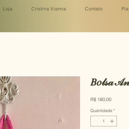
Loja
Cristina Vianna
Contato
Pla
𝐵𝑜𝓁𝓈𝒶 𝒜𝓃
Preço
R$ 180,00
Quantidade
*