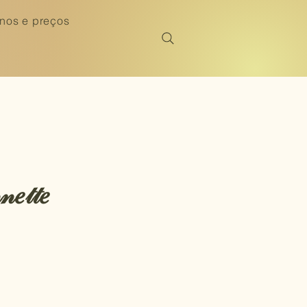
nos e preços
𝑒𝓉𝓉𝑒