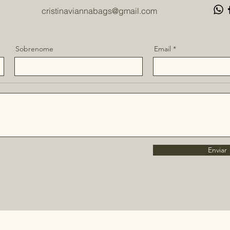
cristinaviannabags
@gmail.com
Sobrenome
Email
Enviar