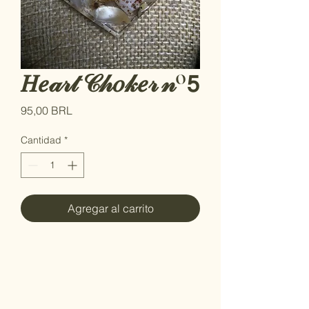
𝐻𝑒𝒶𝓇𝓉 𝒞𝒽𝑜𝓀𝑒𝓇 𝓃º𝟧
Precio
95,00 BRL
Cantidad
*
Agregar al carrito