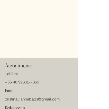
Atendimento
Telefone
+55 48 99602-7869
Email
cristinaviannabags
@gmail.com
Redes sociais