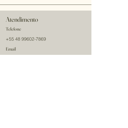
Atendimento
Telefone
+55 48 99602-7869
Email
cristinaviannabags
@gmail.com
Redes sociais
Nome
Sobrenome