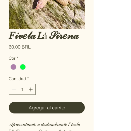
𝐹𝒾𝓋𝑒𝓁𝒶 𝐿á 𝒮𝒾𝓇𝑒𝓃𝒶
Precio
60,00 BRL
Cor
*
Cantidad
*
Agregar al carrito
𝒜𝓅𝓇𝑒𝓈𝑒𝓃𝓉𝒶𝓃𝒹𝑜 𝒶 𝒹𝑒𝓈𝓁𝓊𝓂𝒷𝓇𝒶𝓃𝓉𝑒 𝐹𝒾𝓋𝑒𝓁𝒶