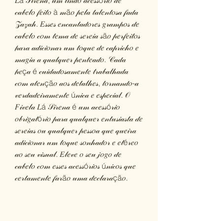
𝐿á 𝒮𝒾𝓇𝑒𝓃𝒶, 𝓊𝓂 𝓁𝒾𝓃𝒹𝑜 𝒶𝒸𝑒𝓈𝓈ó𝓇𝒾𝑜 𝒹𝑒
𝒸𝒶𝒷𝑒𝓁𝑜 𝒻𝑒𝒾𝓉𝑜 à 𝓂ã𝑜 𝓅𝑒𝓁𝒶 𝓉𝒶𝓁𝑒𝓃𝓉𝑜𝓈𝒶 𝒻𝒶𝒹𝒶
𝒵𝒶𝓏𝒶𝒽. 𝐸𝓈𝓈𝑒𝓈 𝑒𝓃𝒸𝒶𝓃𝓉𝒶𝒹𝑜𝓇𝑒𝓈 𝑔𝓇𝒶𝓂𝓅𝑜𝓈 𝒹𝑒
𝒸𝒶𝒷𝑒𝓁𝑜 𝒸𝑜𝓂 𝓉𝑒𝓂𝒶 𝒹𝑒 𝓈𝑒𝓇𝑒𝒾𝒶 𝓈ã𝑜 𝓅𝑒𝓇𝒻𝑒𝒾𝓉𝑜𝓈
𝓅𝒶𝓇𝒶 𝒶𝒹𝒾𝒸𝒾𝑜𝓃𝒶𝓇 𝓊𝓂 𝓉𝑜𝓆𝓊𝑒 𝒹𝑒 𝒸𝒶𝓅𝓇𝒾𝒸𝒽𝑜 𝑒
𝓂𝒶𝑔𝒾𝒶 𝒶 𝓆𝓊𝒶𝓁𝓆𝓊𝑒𝓇 𝓅𝑒𝓃𝓉𝑒𝒶𝒹𝑜. 𝒞𝒶𝒹𝒶
𝓅𝑒ç𝒶 é 𝒸𝓊𝒾𝒹𝒶𝒹𝑜𝓈𝒶𝓂𝑒𝓃𝓉𝑒 𝓉𝓇𝒶𝒷𝒶𝓁𝒽𝒶𝒹𝒶
𝒸𝑜𝓂 𝒶𝓉𝑒𝓃çã𝑜 𝒶𝑜𝓈 𝒹𝑒𝓉𝒶𝓁𝒽𝑒𝓈, 𝓉𝑜𝓇𝓃𝒶𝓃𝒹𝑜-𝒶
𝓋𝑒𝓇𝒹𝒶𝒹𝑒𝒾𝓇𝒶𝓂𝑒𝓃𝓉𝑒 ú𝓃𝒾𝒸𝒶 𝑒 𝑒𝓈𝓅𝑒𝒸𝒾𝒶𝓁. 𝒪
𝐹𝒾𝓋𝑒𝓁𝒶 𝐿á 𝒮𝒾𝓇𝑒𝓃𝒶 é 𝓊𝓂 𝒶𝒸𝑒𝓈𝓈ó𝓇𝒾𝑜
𝑜𝒷𝓇𝒾𝑔𝒶𝓉ó𝓇𝒾𝑜 𝓅𝒶𝓇𝒶 𝓆𝓊𝒶𝓁𝓆𝓊𝑒𝓇 𝑒𝓃𝓉𝓊𝓈𝒾𝒶𝓈𝓉𝒶 𝒹𝑒
𝓈𝑒𝓇𝑒𝒾𝒶𝓈 𝑜𝓊 𝓆𝓊𝒶𝓁𝓆𝓊𝑒𝓇 𝓅𝑒𝓈𝓈𝑜𝒶 𝓆𝓊𝑒 𝓆𝓊𝑒𝒾𝓇𝒶
𝒶𝒹𝒾𝒸𝒾𝑜𝓃𝒶𝓇 𝓊𝓂 𝓉𝑜𝓆𝓊𝑒 𝓈𝑜𝓃𝒽𝒶𝒹𝑜𝓇 𝑒 𝑒𝓉é𝓇𝑒𝑜
𝒶𝑜 𝓈𝑒𝓊 𝓋𝒾𝓈𝓊𝒶𝓁. 𝐸𝓁𝑒𝓋𝑒 𝑜 𝓈𝑒𝓊 𝒿𝑜𝑔𝑜 𝒹𝑒
𝒸𝒶𝒷𝑒𝓁𝑜 𝒸𝑜𝓂 𝑒𝓈𝓈𝑒𝓈 𝒶𝒸𝑒𝓈𝓈ó𝓇𝒾𝑜𝓈 ú𝓃𝒾𝒸𝑜𝓈 𝓆𝓊𝑒
𝒸𝑒𝓇𝓉𝒶𝓂𝑒𝓃𝓉𝑒 𝒻𝒶𝓇ã𝑜 𝓊𝓂𝒶 𝒹𝑒𝒸𝓁𝒶𝓇𝒶çã𝑜.