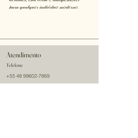
𝓅𝒶𝓇𝒶 𝓆𝓊𝒶𝓁𝓆𝓊𝑒𝓇 𝒾𝓃𝒹𝒾𝓋í𝒹𝓊𝑜 𝓂𝑜𝒹𝑒𝓇𝓃𝑜.
Atendimento
Telefone
+55 48 99602-7869
Email
cristinaviannabags
@gmail.com
Redes sociais
Nome