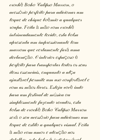
𝒸𝓇𝑜𝒸𝒽ê 𝐵𝑜𝒽𝑜 𝒞𝒶𝓁𝒾𝓅𝓈𝑜 𝑀𝒶𝓇𝓇𝑜𝓃, 𝑜
𝒶𝒸𝑒𝓈𝓈ó𝓇𝒾𝑜 𝓅𝑒𝓇𝒻𝑒𝒾𝓉𝑜 𝓅𝒶𝓇𝒶 𝒶𝒹𝒾𝒸𝒾𝑜𝓃𝒶𝓇 𝓊𝓂
𝓉𝑜𝓆𝓊𝑒 𝒹𝑒 𝒸𝒽𝒾𝓆𝓊𝑒 𝒷𝑜ê𝓂𝒾𝑜 𝒶 𝓆𝓊𝒶𝓁𝓆𝓊𝑒𝓇
𝓇𝑜𝓊𝓅𝒶. 𝐹𝑒𝒾𝓉𝒶 à 𝓂ã𝑜 𝒸𝑜𝓂 𝒸𝓇𝑜𝒸𝒽ê
𝒾𝓃𝓉𝓇𝒾𝓃𝒸𝒶𝒹𝒶𝓂𝑒𝓃𝓉𝑒 𝓉𝑒𝒸𝒾𝒹𝑜, 𝑒𝓈𝓉𝒶 𝒷𝑜𝓁𝓈𝒶
𝒶𝓅𝓇𝑒𝓈𝑒𝓃𝓉𝒶 𝓊𝓂 𝒾𝓂𝓅𝓇𝑒𝓈𝓈𝒾𝑜𝓃𝒶𝓃𝓉𝑒 𝓉𝑜𝓂
𝓂𝒶𝓇𝓇𝑜𝓂 𝓆𝓊𝑒 𝒸𝑒𝓇𝓉𝒶𝓂𝑒𝓃𝓉𝑒 𝒻𝒶𝓇á 𝓊𝓂𝒶
𝒹𝑒𝒸𝓁𝒶𝓇𝒶çã𝑜. 𝒪 𝒾𝓃𝓉𝑒𝓇𝒾𝑜𝓇 𝑒𝓈𝓅𝒶ç𝑜𝓈𝑜 é
𝓅𝑒𝓇𝒻𝑒𝒾𝓉𝑜 𝓅𝒶𝓇𝒶 𝓉𝓇𝒶𝓃𝓈𝓅𝑜𝓇𝓉𝒶𝓇 𝓉𝑜𝒹𝑜𝓈 𝑜𝓈 𝓈𝑒𝓊𝓈
𝒾𝓉𝑒𝓃𝓈 𝑒𝓈𝓈𝑒𝓃𝒸𝒾𝒶𝒾𝓈, 𝑒𝓃𝓆𝓊𝒶𝓃𝓉𝑜 𝒶 𝒶𝓁ç𝒶
𝒶𝒿𝓊𝓈𝓉á𝓋𝑒𝓁 𝓅𝑒𝓇𝓂𝒾𝓉𝑒 𝓊𝓂 𝓊𝓈𝑜 𝒸𝑜𝓃𝒻𝑜𝓇𝓉á𝓋𝑒𝓁 𝑒
𝒸𝑜𝓂 𝒶𝓈 𝓂ã𝑜𝓈 𝓁𝒾𝓋𝓇𝑒𝓈. 𝐸𝓈𝓉𝑒𝒿𝒶 𝓋𝑜𝒸ê 𝒾𝓃𝒹𝑜
𝓅𝒶𝓇𝒶 𝓊𝓂 𝒻𝑒𝓈𝓉𝒾𝓋𝒶𝓁 𝒹𝑒 𝓂ú𝓈𝒾𝒸𝒶 𝑜𝓊
𝓈𝒾𝓂𝓅𝓁𝑒𝓈𝓂𝑒𝓃𝓉𝑒 𝒻𝒶𝓏𝑒𝓃𝒹𝑜 𝓇𝑒𝒸𝒶𝒹𝑜𝓈, 𝑒𝓈𝓉𝒶
𝒷𝑜𝓁𝓈𝒶 𝒹𝑒 𝒸𝓇𝑜𝒸𝒽ê 𝐵𝑜𝒽𝑜 𝒞𝒶𝓁𝒾𝓅𝓈𝑜 𝑀𝒶𝓇𝓇𝑜𝓃
𝓈𝑒𝓇á 𝑜 𝓈𝑒𝓊 𝒶𝒸𝑒𝓈𝓈ó𝓇𝒾𝑜 𝓅𝒶𝓇𝒶 𝒶𝒹𝒾𝒸𝒾𝑜𝓃𝒶𝓇 𝓊𝓂
𝓉𝑜𝓆𝓊𝑒 𝒹𝑒 𝑒𝓈𝓉𝒾𝓁𝑜 𝒶 𝓆𝓊𝒶𝓁𝓆𝓊𝑒𝓇 𝓋𝒾𝓈𝓊𝒶𝓁. 𝐹𝑒𝒾𝓉𝒶
à 𝓂ã𝑜 𝒸𝑜𝓂 𝒶𝓂𝑜𝓇 𝑒 𝒶𝓉𝑒𝓃çã𝑜 𝒶𝑜𝓈
𝒹𝑒𝓉𝒶𝓁𝒽𝑒𝓈, 𝑒𝓈𝓉𝒶 𝒷𝑜𝓁𝓈𝒶 é 𝒾𝓃𝒹𝒾𝓈𝓅𝑒𝓃𝓈á𝓋𝑒𝓁