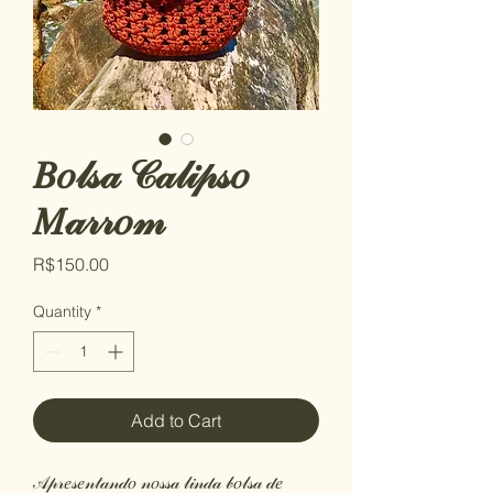
𝐵𝑜𝓁𝓈𝒶 𝒞𝒶𝓁𝒾𝓅𝓈𝑜
𝑀𝒶𝓇𝓇𝑜𝓂
Price
R$150.00
Quantity
*
Add to Cart
𝒜𝓅𝓇𝑒𝓈𝑒𝓃𝓉𝒶𝓃𝒹𝑜 𝓃𝑜𝓈𝓈𝒶 𝓁𝒾𝓃𝒹𝒶 𝒷𝑜𝓁𝓈𝒶 𝒹𝑒