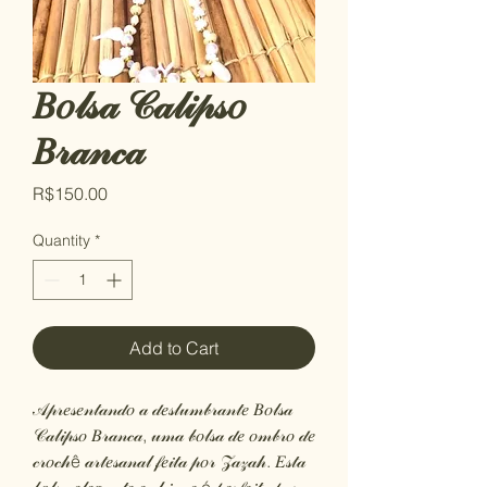
𝐵𝑜𝓁𝓈𝒶 𝒞𝒶𝓁𝒾𝓅𝓈𝑜
𝐵𝓇𝒶𝓃𝒸𝒶
Price
R$150.00
Quantity
*
Add to Cart
𝒜𝓅𝓇𝑒𝓈𝑒𝓃𝓉𝒶𝓃𝒹𝑜 𝒶 𝒹𝑒𝓈𝓁𝓊𝓂𝒷𝓇𝒶𝓃𝓉𝑒 𝐵𝑜𝓁𝓈𝒶
𝒞𝒶𝓁𝒾𝓅𝓈𝑜 𝐵𝓇𝒶𝓃𝒸𝒶, 𝓊𝓂𝒶 𝒷𝑜𝓁𝓈𝒶 𝒹𝑒 𝑜𝓂𝒷𝓇𝑜 𝒹𝑒
𝒸𝓇𝑜𝒸𝒽ê 𝒶𝓇𝓉𝑒𝓈𝒶𝓃𝒶𝓁 𝒻𝑒𝒾𝓉𝒶 𝓅𝑜𝓇 𝒵𝒶𝓏𝒶𝒽. 𝐸𝓈𝓉𝒶