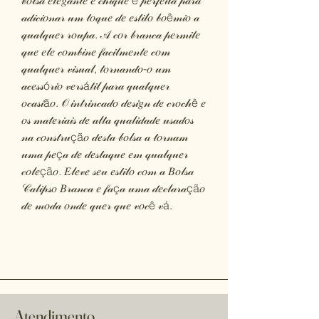
𝒷𝑜𝓁𝓈𝒶 𝑒𝓁𝑒𝑔𝒶𝓃𝓉𝑒 𝑒 𝒸𝒽𝒾𝓆𝓊𝑒 é 𝓅𝑒𝓇𝒻𝑒𝒾𝓉𝒶 𝓅𝒶𝓇𝒶
𝒶𝒹𝒾𝒸𝒾𝑜𝓃𝒶𝓇 𝓊𝓂 𝓉𝑜𝓆𝓊𝑒 𝒹𝑒 𝑒𝓈𝓉𝒾𝓁𝑜 𝒷𝑜ê𝓂𝒾𝑜 𝒶
𝓆𝓊𝒶𝓁𝓆𝓊𝑒𝓇 𝓇𝑜𝓊𝓅𝒶. 𝒜 𝒸𝑜𝓇 𝒷𝓇𝒶𝓃𝒸𝒶 𝓅𝑒𝓇𝓂𝒾𝓉𝑒
𝓆𝓊𝑒 𝑒𝓁𝑒 𝒸𝑜𝓂𝒷𝒾𝓃𝑒 𝒻𝒶𝒸𝒾𝓁𝓂𝑒𝓃𝓉𝑒 𝒸𝑜𝓂
𝓆𝓊𝒶𝓁𝓆𝓊𝑒𝓇 𝓋𝒾𝓈𝓊𝒶𝓁, 𝓉𝑜𝓇𝓃𝒶𝓃𝒹𝑜-𝑜 𝓊𝓂
𝒶𝒸𝑒𝓈𝓈ó𝓇𝒾𝑜 𝓋𝑒𝓇𝓈á𝓉𝒾𝓁 𝓅𝒶𝓇𝒶 𝓆𝓊𝒶𝓁𝓆𝓊𝑒𝓇
𝑜𝒸𝒶𝓈𝒾ã𝑜. 𝒪 𝒾𝓃𝓉𝓇𝒾𝓃𝒸𝒶𝒹𝑜 𝒹𝑒𝓈𝒾𝑔𝓃 𝒹𝑒 𝒸𝓇𝑜𝒸𝒽ê 𝑒
𝑜𝓈 𝓂𝒶𝓉𝑒𝓇𝒾𝒶𝒾𝓈 𝒹𝑒 𝒶𝓁𝓉𝒶 𝓆𝓊𝒶𝓁𝒾𝒹𝒶𝒹𝑒 𝓊𝓈𝒶𝒹𝑜𝓈
𝓃𝒶 𝒸𝑜𝓃𝓈𝓉𝓇𝓊çã𝑜 𝒹𝑒𝓈𝓉𝒶 𝒷𝑜𝓁𝓈𝒶 𝒶 𝓉𝑜𝓇𝓃𝒶𝓂
𝓊𝓂𝒶 𝓅𝑒ç𝒶 𝒹𝑒 𝒹𝑒𝓈𝓉𝒶𝓆𝓊𝑒 𝑒𝓂 𝓆𝓊𝒶𝓁𝓆𝓊𝑒𝓇
𝒸𝑜𝓁𝑒çã𝑜. 𝐸𝓁𝑒𝓋𝑒 𝓈𝑒𝓊 𝑒𝓈𝓉𝒾𝓁𝑜 𝒸𝑜𝓂 𝒶 𝐵𝑜𝓁𝓈𝒶
𝒞𝒶𝓁𝒾𝓅𝓈𝑜 𝐵𝓇𝒶𝓃𝒸𝒶 𝑒 𝒻𝒶ç𝒶 𝓊𝓂𝒶 𝒹𝑒𝒸𝓁𝒶𝓇𝒶çã𝑜
𝒹𝑒 𝓂𝑜𝒹𝒶 𝑜𝓃𝒹𝑒 𝓆𝓊𝑒𝓇 𝓆𝓊𝑒 𝓋𝑜𝒸ê 𝓋á.
Atendimento