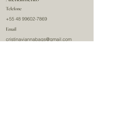
Telefone
+55 48 99602-7869
Email
cristinaviannabags
@gmail.com
Redes sociais
Nome
Sobrenome
Email